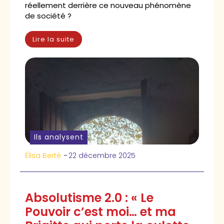
réellement derrière ce nouveau phénomène
de société ?
Lire la suite
Ils analysent
Élisa Berté
-
22 décembre 2025
Absolutisme 2.0 : « Le
Pouvoir c’est moi… et ma