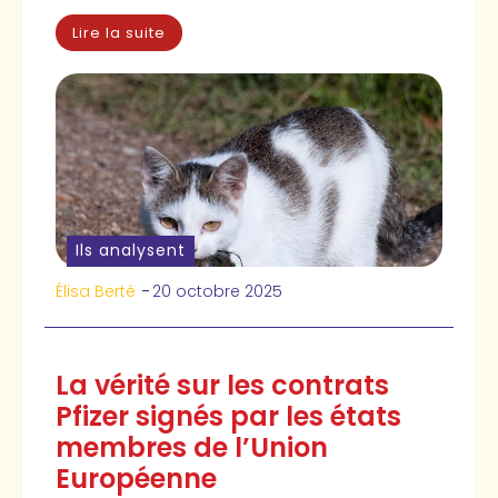
Lire la suite
Ils analysent
Élisa Berté
-
20 octobre 2025
La vérité sur les contrats
Pfizer signés par les états
membres de l’Union
Européenne