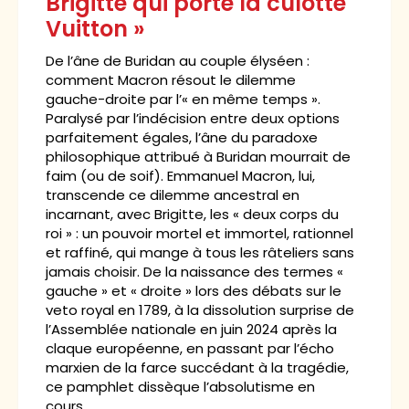
Brigitte qui porte la culotte
Vuitton »
De l’âne de Buridan au couple élyséen :
comment Macron résout le dilemme
gauche-droite par l’« en même temps ».
Paralysé par l’indécision entre deux options
parfaitement égales, l’âne du paradoxe
philosophique attribué à Buridan mourrait de
faim (ou de soif). Emmanuel Macron, lui,
transcende ce dilemme ancestral en
incarnant, avec Brigitte, les « deux corps du
roi » : un pouvoir mortel et immortel, rationnel
et raffiné, qui mange à tous les râteliers sans
jamais choisir. De la naissance des termes «
gauche » et « droite » lors des débats sur le
veto royal en 1789, à la dissolution surprise de
l’Assemblée nationale en juin 2024 après la
claque européenne, en passant par l’écho
marxien de la farce succédant à la tragédie,
ce pamphlet dissèque l’absolutisme en
cours.