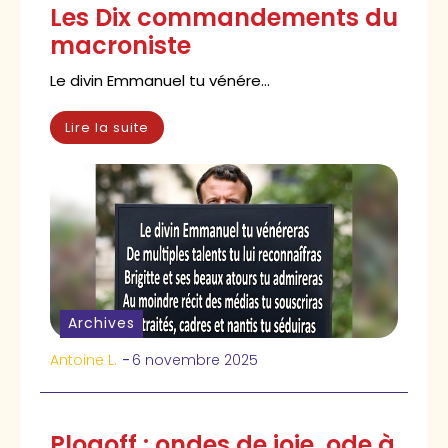
Les Dix commandements du
macroniste
Le divin Emmanuel tu vénére...
Lire la suite
Archives
Antoine L.
-
6 novembre 2025
Plogoff : ondes de joie, ode à