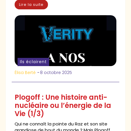
Lire la suite
Ils éclairent
Élisa Berté
-
8 octobre 2025
Plogoff : Une histoire anti-
nucléaire ou l’énergie de la
Vie (1/3)
Qui ne connaît la pointe du Raz et son site
grandiose de bout du monde ? Mais Plogoff,