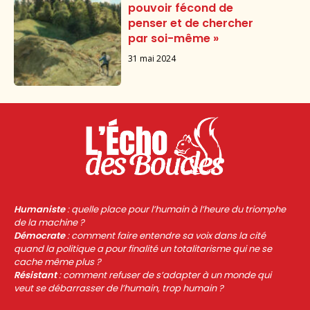
pouvoir fécond de
penser et de chercher
par soi-même »
31 mai 2024
Humaniste
: quelle place pour l’humain à l’heure du triomphe
de la machine ?
Démocrate
: comment faire entendre sa voix dans la cité
quand la politique a pour finalité un totalitarisme qui ne se
cache même plus ?
Résistant
: comment refuser de s’adapter à un monde qui
veut se débarrasser de l’humain, trop humain ?