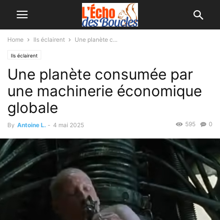
Home
Ils éclairent
Une planète c...
Ils éclairent
Une planète consumée par
une machinerie économique
globale
595
0
By
Antoine L.
-
4 mai 2025