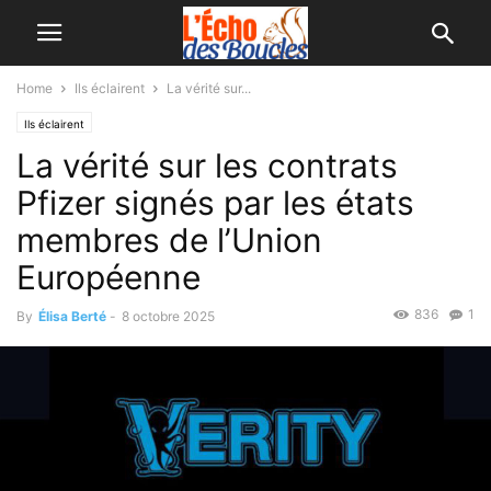
Home
Ils éclairent
La vérité sur...
Ils éclairent
La vérité sur les contrats
Pfizer signés par les états
membres de l’Union
Européenne
836
1
By
Élisa Berté
-
8 octobre 2025