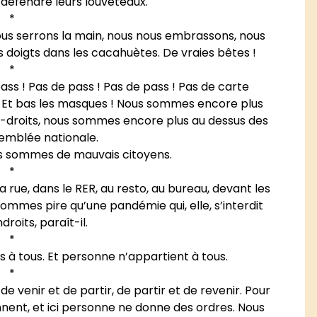
défendre leurs louveteaux.
*
ous serrons la main, nous nous embrassons, nous
doigts dans les cacahuètes. De vraies bêtes !
*
ass ! Pas de pass ! Pas de pass ! Pas de carte
ire. Et bas les masques ! Nous sommes encore plus
se-droits, nous sommes encore plus au dessus des
ssemblée nationale.
ous sommes de mauvais citoyens.
*
 rue, dans le RER, au resto, au bureau, devant les
 sommes pire qu’une pandémie qui, elle, s’interdit
roits, paraît-il.
*
à tous. Et personne n’appartient à tous.
*
de venir et de partir, de partir et de revenir. Pour
iennent, et ici personne ne donne des ordres. Nous