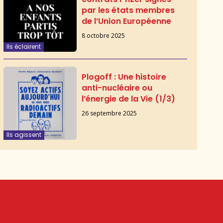
par les états membres
de l’Union Européenne
8 octobre 2025
Ils éclairent
Plogoff : Une histoire
anti-nucléaire ou
l’énergie de la Vie (1/3)
26 septembre 2025
Ils agissent