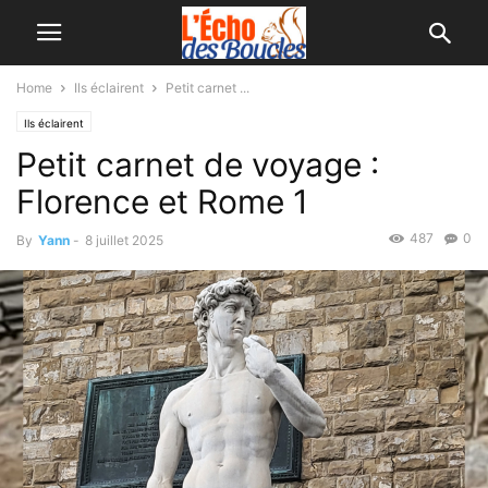
Home
Ils éclairent
Petit carnet ...
Ils éclairent
Petit carnet de voyage :
Florence et Rome 1
487
0
By
Yann
-
8 juillet 2025