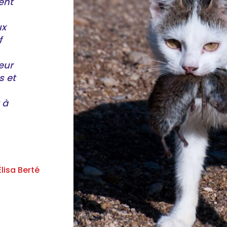
nt 
x 
 
eur 
 et 
à 
Élisa Berté