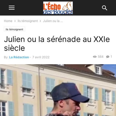
Home
Ils témoignent
Julien ou la ...
Ils témoignent
Julien ou la sérénade au XXIe
siècle
564
1
By
La Rédaction
-
7 avril 2022