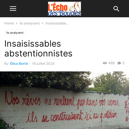
Home
Ils analysent
Insaisissable...
Ils analysent
Insaisissables
abstentionnistes
466
0
By
Élisa Berté
-
16 juillet 2024