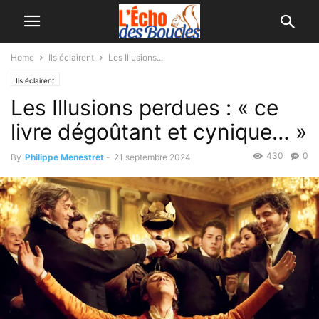
Home
Ils éclairent
Les Illusions...
Ils éclairent
Les Illusions perdues : « ce
livre dégoûtant et cynique… »
430
0
By
Philippe Menestret
-
21 septembre 2024