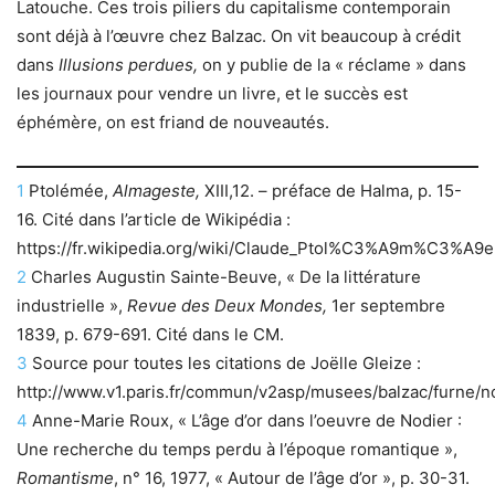
Latouche. Ces trois piliers du capitalisme contemporain
sont déjà à l’œuvre chez Balzac. On vit beaucoup à crédit
dans
Illusions perdues,
on y publie de la « réclame » dans
les journaux pour vendre un livre, et le succès est
éphémère, on est friand de nouveautés.
1
Ptolémée,
Almageste,
XIII,12. – préface de Halma, p. 15-
16. Cité dans l’article de Wikipédia :
https://fr.wikipedia.org/wiki/Claude_Ptol%C3%A9m%C3%A9e
2
Charles Augustin Sainte-Beuve, « De la littérature
industrielle »,
Revue des Deux Mondes,
1er septembre
1839, p. 679-691. Cité dans le CM.
3
Source pour toutes les citations de Joëlle Gleize :
http://www.v1.paris.fr/commun/v2asp/musees/balzac/furne/no
4
Anne-Marie Roux, « L’âge d’or dans l’oeuvre de Nodier :
Une recherche du temps perdu à l’époque romantique »,
Romantisme
, n° 16, 1977, « Autour de l’âge d’or », p. 30-31.