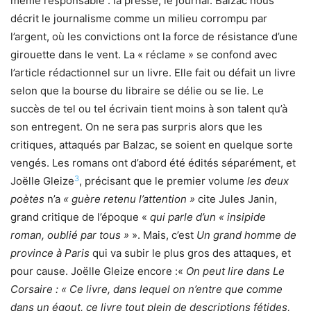
même responsable : la presse, le journal. Balzac nous
décrit le journalisme comme un milieu corrompu par
l’argent, où les convictions ont la force de résistance d’une
girouette dans le vent. La « réclame » se confond avec
l’article rédactionnel sur un livre. Elle fait ou défait un livre
selon que la bourse du libraire se délie ou se lie. Le
succès de tel ou tel écrivain tient moins à son talent qu’à
son entregent. On ne sera pas surpris alors que les
critiques, attaqués par Balzac, se soient en quelque sorte
vengés. Les romans ont d’abord été édités séparément, et
3
Joëlle Gleize
, précisant que le premier volume
les deux
poètes
n’a
« guère retenu l’attention »
cite Jules Janin,
grand critique de l’époque «
qui parle d’un « insipide
roman, oublié par tous »
». Mais, c’est
Un grand homme de
province à Paris
qui va subir le plus gros des attaques, et
pour cause. Joëlle Gleize encore :«
On peut lire dans Le
Corsaire : « Ce livre, dans lequel on n’entre que comme
dans un égout, ce livre tout plein de descriptions fétides,