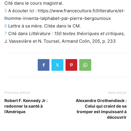
Cité dans le cours magistral.
5
A écouter ici : https://www.franceculture.fr/litterature/et-
lhomme-inventa-lalphabet-par-pierre-bergounioux
6
Lettre à sa mère. Citée dans le CM.
7
Cité dans
Littérature : 150 textes théoriques et critiques,
J. Vassevière et N. Toursel, Armand Colin, 205, p. 233
Previous article
Next article
Robert F. Kennedy Jr :
Alexandre Grothendieck :
redonner la santé à
Celui qui craint de se
l’Amérique
tromper est impuissant à
découvrir